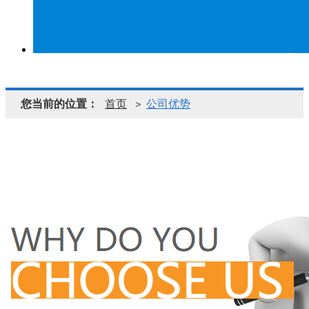
您当前的位置：
首页
公司优势
>